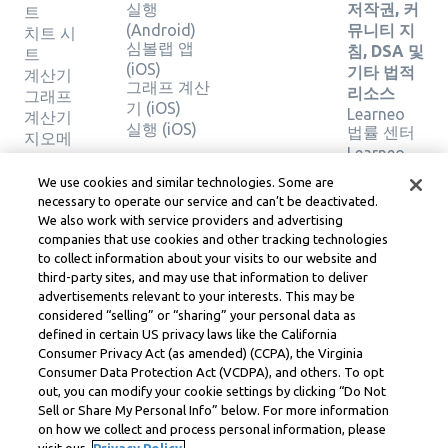
실행
저작권, 커
트
(Android)
뮤니티 지
치트 시
심볼랩 앱
침, DSA 및
트
(iOS)
기타 법적
계산기
그래프 계산
리소스
그래프
기 (iOS)
Learneo
계산기
실행 (iOS)
법률 센터
지오메
Learneo
트리 계
서비스 약
산기
We use cookies and similar technologies. Some are
관
솔루션
necessary to operate our service and can’t be deactivated.
확인
We also work with service providers and advertising
companies that use cookies and other tracking technologies
to collect information about your visits to our website and
Symbolab, a Learneo, Inc. business
third-party sites, and may use that information to deliver
© Learneo, Inc. 2024
advertisements relevant to your interests. This may be
considered “selling” or “sharing” your personal data as
defined in certain US privacy laws like the California
Consumer Privacy Act (as amended) (CCPA), the Virginia
Consumer Data Protection Act (VCDPA), and others. To opt
out, you can modify your cookie settings by clicking “Do Not
Sell or Share My Personal Info” below. For more information
on how we collect and process personal information, please