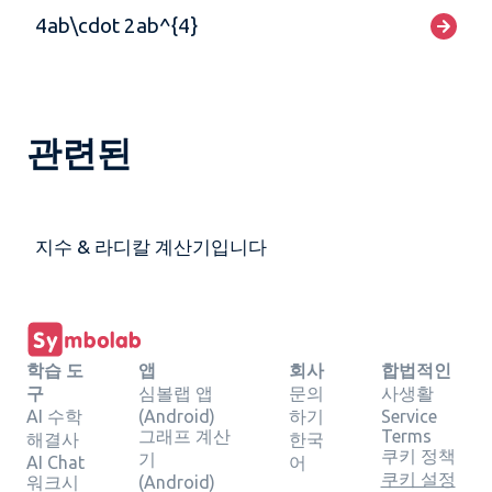
4ab\cdot 2ab^{4}
관련된
지수 & 라디칼 계산기입니다
학습 도
앱
회사
합법적인
구
심볼랩 앱
문의
사생활
AI 수학
(Android)
하기
Service
그래프 계산
Terms
해결사
한국
쿠키 정책
기
AI Chat
어
쿠키 설정
워크시
(Android)