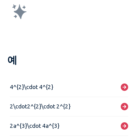
예
4^{2}\cdot 4^{2}
2\cdot2^{2}\cdot 2^{2}
2a^{3}\cdot 4a^{3}