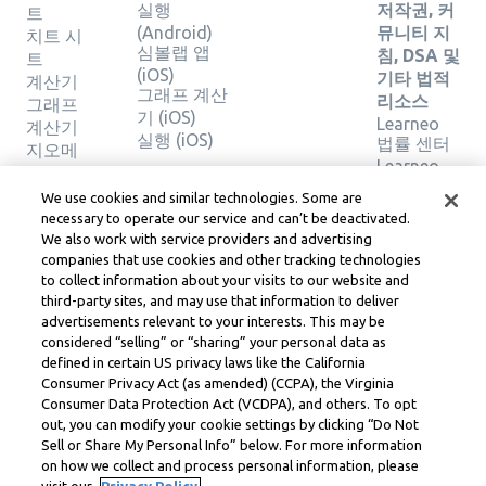
실행
저작권, 커
트
(Android)
뮤니티 지
치트 시
심볼랩 앱
침, DSA 및
트
(iOS)
기타 법적
계산기
그래프 계산
리소스
그래프
기 (iOS)
Learneo
계산기
실행 (iOS)
법률 센터
지오메
Learneo
트리 계
서비스 약
산기
We use cookies and similar technologies. Some are
관
솔루션
necessary to operate our service and can’t be deactivated.
확인
We also work with service providers and advertising
companies that use cookies and other tracking technologies
to collect information about your visits to our website and
Symbolab, a Learneo, Inc. business
third-party sites, and may use that information to deliver
© Learneo, Inc. 2024
advertisements relevant to your interests. This may be
considered “selling” or “sharing” your personal data as
defined in certain US privacy laws like the California
Consumer Privacy Act (as amended) (CCPA), the Virginia
Consumer Data Protection Act (VCDPA), and others. To opt
out, you can modify your cookie settings by clicking “Do Not
Sell or Share My Personal Info” below. For more information
on how we collect and process personal information, please