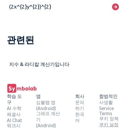
(2x^{2}y^{2})^{2}
관련된
지수 & 라디칼 계산기입니다
학습 도
앱
회사
합법적인
구
심볼랩 앱
문의
사생활
AI 수학
(Android)
하기
Service
그래프 계산
Terms
해결사
한국
쿠키 정책
기
AI Chat
어
쿠키 설정
워크시
(Android)