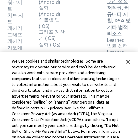
쿠키 설정
워크시
(Android)
실행
저작권, 커
트
(Android)
뮤니티 지
치트 시
심볼랩 앱
침, DSA 및
트
(iOS)
기타 법적
계산기
그래프 계산
리소스
그래프
기 (iOS)
Learneo
계산기
실행 (iOS)
법률 센터
지오메
Learneo
트리 계
서비스 약
산기
We use cookies and similar technologies. Some are
관
솔루션
necessary to operate our service and can’t be deactivated.
확인
We also work with service providers and advertising
companies that use cookies and other tracking technologies
to collect information about your visits to our website and
Symbolab, a Learneo, Inc. business
third-party sites, and may use that information to deliver
© Learneo, Inc. 2024
advertisements relevant to your interests. This may be
considered “selling” or “sharing” your personal data as
defined in certain US privacy laws like the California
Consumer Privacy Act (as amended) (CCPA), the Virginia
Consumer Data Protection Act (VCDPA), and others. To opt
out, you can modify your cookie settings by clicking “Do Not
Sell or Share My Personal Info” below. For more information
on how we collect and process personal information, please