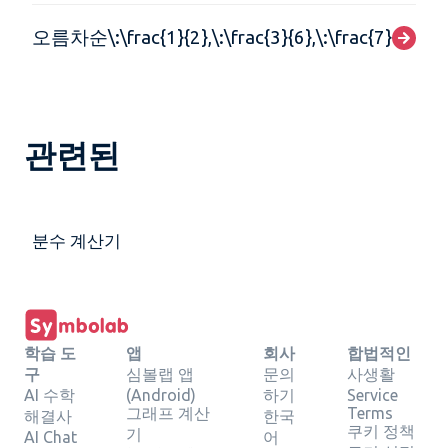
오름차순\:\frac{1}{2},\:\frac{3}{6},\:\frac{7}{3}
관련된
분수 계산기
학습 도
앱
회사
합법적인
구
심볼랩 앱
문의
사생활
AI 수학
(Android)
하기
Service
그래프 계산
Terms
해결사
한국
쿠키 정책
기
AI Chat
어