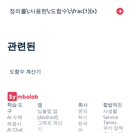
정의를\:사용한\:도함수\:\frac{1}{x}
관련된
도함수 계산기
학습 도
앱
회사
합법적인
구
심볼랩 앱
문의
사생활
AI 수학
(Android)
하기
Service
그래프 계산
Terms
해결사
한국
쿠키 정책
기
AI Chat
어