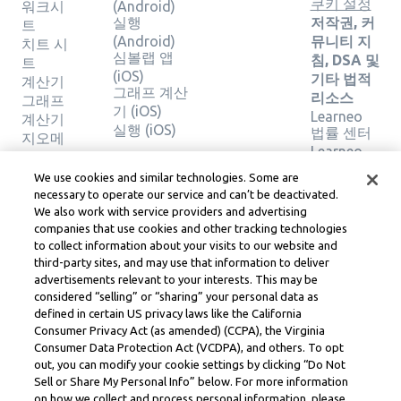
쿠키 설정
워크시
(Android)
실행
저작권, 커
트
(Android)
뮤니티 지
치트 시
심볼랩 앱
침, DSA 및
트
(iOS)
기타 법적
계산기
그래프 계산
리소스
그래프
기 (iOS)
Learneo
계산기
실행 (iOS)
법률 센터
지오메
Learneo
트리 계
서비스 약
산기
We use cookies and similar technologies. Some are
관
솔루션
necessary to operate our service and can’t be deactivated.
확인
We also work with service providers and advertising
companies that use cookies and other tracking technologies
to collect information about your visits to our website and
Symbolab, a Learneo, Inc. business
third-party sites, and may use that information to deliver
© Learneo, Inc. 2024
advertisements relevant to your interests. This may be
considered “selling” or “sharing” your personal data as
defined in certain US privacy laws like the California
Consumer Privacy Act (as amended) (CCPA), the Virginia
Consumer Data Protection Act (VCDPA), and others. To opt
out, you can modify your cookie settings by clicking “Do Not
Sell or Share My Personal Info” below. For more information
on how we collect and process personal information, please