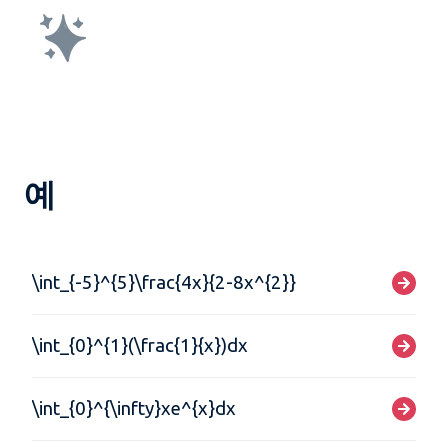
예
\int_{-5}^{5}\frac{4x}{2-8x^{2}}
\int_{0}^{1}(\frac{1}{x})dx
\int_{0}^{\infty}xe^{x}dx