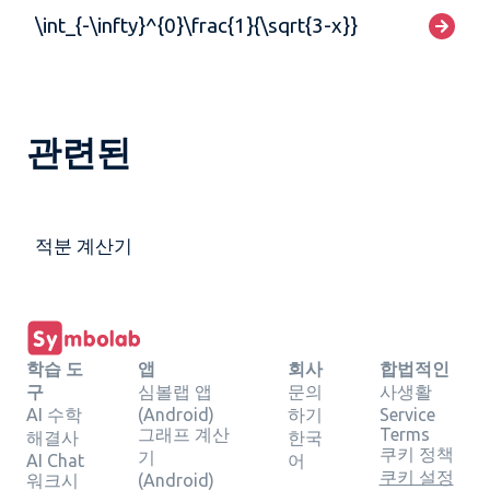
\int_{-\infty}^{0}\frac{1}{\sqrt{3-x}}
관련된
적분 계산기
학습 도
앱
회사
합법적인
구
심볼랩 앱
문의
사생활
AI 수학
(Android)
하기
Service
그래프 계산
Terms
해결사
한국
쿠키 정책
기
AI Chat
어
쿠키 설정
워크시
(Android)