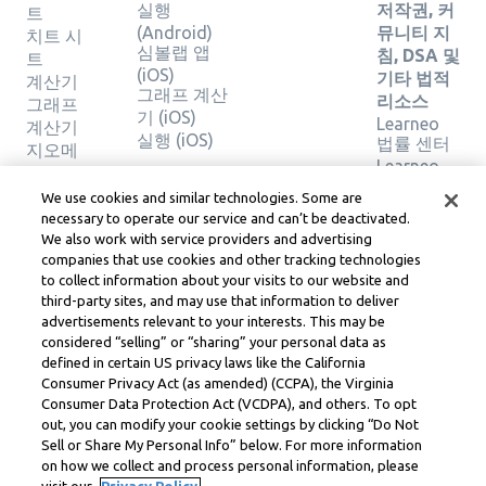
실행
저작권, 커
트
(Android)
뮤니티 지
치트 시
심볼랩 앱
침, DSA 및
트
(iOS)
기타 법적
계산기
그래프 계산
리소스
그래프
기 (iOS)
Learneo
계산기
실행 (iOS)
법률 센터
지오메
Learneo
트리 계
서비스 약
산기
We use cookies and similar technologies. Some are
관
솔루션
necessary to operate our service and can’t be deactivated.
확인
We also work with service providers and advertising
companies that use cookies and other tracking technologies
to collect information about your visits to our website and
Symbolab, a Learneo, Inc. business
third-party sites, and may use that information to deliver
© Learneo, Inc. 2024
advertisements relevant to your interests. This may be
considered “selling” or “sharing” your personal data as
defined in certain US privacy laws like the California
Consumer Privacy Act (as amended) (CCPA), the Virginia
Consumer Data Protection Act (VCDPA), and others. To opt
out, you can modify your cookie settings by clicking “Do Not
Sell or Share My Personal Info” below. For more information
on how we collect and process personal information, please