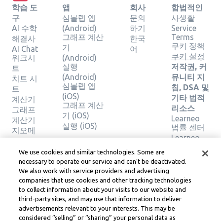
학습 도
앱
회사
합법적인
구
심볼랩 앱
문의
사생활
AI 수학
(Android)
하기
Service
그래프 계산
Terms
해결사
한국
쿠키 정책
기
AI Chat
어
쿠키 설정
워크시
(Android)
실행
저작권, 커
트
(Android)
뮤니티 지
치트 시
심볼랩 앱
침, DSA 및
트
(iOS)
기타 법적
계산기
그래프 계산
리소스
그래프
기 (iOS)
Learneo
계산기
실행 (iOS)
법률 센터
지오메
Learneo
트리 계
서비스 약
산기
We use cookies and similar technologies. Some are
관
솔루션
necessary to operate our service and can’t be deactivated.
확인
We also work with service providers and advertising
companies that use cookies and other tracking technologies
to collect information about your visits to our website and
Symbolab, a Learneo, Inc. business
third-party sites, and may use that information to deliver
© Learneo, Inc. 2024
advertisements relevant to your interests. This may be
considered “selling” or “sharing” your personal data as