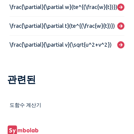
\frac{\partial}{\partial w}(te^{(\frac{w}{t})})
\frac{\partial}{\partial t}(te^{(\frac{w}{t})})
\frac{\partial}{\partial v}(\sqrt{u^2+v^2})
관련된
도함수 계산기