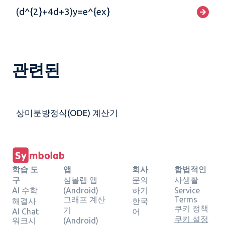
(d^{2}+4d+3)y=e^{ex}
관련된
상미분방정식(ODE) 계산기
학습 도
앱
회사
합법적인
구
심볼랩 앱
문의
사생활
AI 수학
(Android)
하기
Service
그래프 계산
Terms
해결사
한국
쿠키 정책
기
AI Chat
어
쿠키 설정
워크시
(Android)