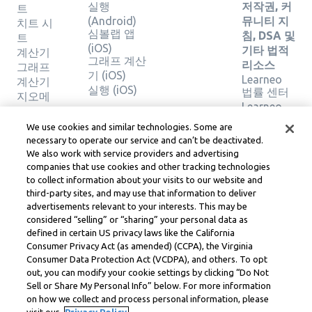
실행
저작권, 커
트
(Android)
뮤니티 지
치트 시
심볼랩 앱
침, DSA 및
트
(iOS)
기타 법적
계산기
그래프 계산
리소스
그래프
기 (iOS)
Learneo
계산기
실행 (iOS)
법률 센터
지오메
Learneo
트리 계
서비스 약
산기
We use cookies and similar technologies. Some are
관
솔루션
necessary to operate our service and can’t be deactivated.
확인
We also work with service providers and advertising
companies that use cookies and other tracking technologies
to collect information about your visits to our website and
Symbolab, a Learneo, Inc. business
third-party sites, and may use that information to deliver
© Learneo, Inc. 2024
advertisements relevant to your interests. This may be
considered “selling” or “sharing” your personal data as
defined in certain US privacy laws like the California
Consumer Privacy Act (as amended) (CCPA), the Virginia
Consumer Data Protection Act (VCDPA), and others. To opt
out, you can modify your cookie settings by clicking “Do Not
Sell or Share My Personal Info” below. For more information
on how we collect and process personal information, please