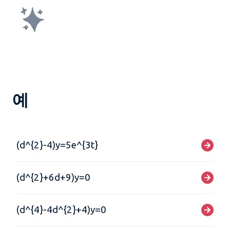
예
(d^{2}-4)y=5e^{3t}
(d^{2}+6d+9)y=0
(d^{4}-4d^{2}+4)y=0