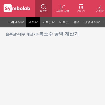
솔루션
그래프 작성
계산기
기하학
프리 대수학
대수학
미적분학
미적분
함수
선형 대수학
복소수 공역 계산기
>
>
솔루션
대수 계산기