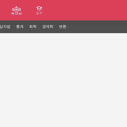
도구
AI Chat
삼각법
통계
화학
경제학
변환