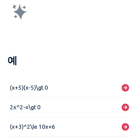
예
(x+5)(x-5)\gt 0
2x^2-x\gt 0
(x+3)^2\le 10x+6