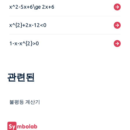
x^2-5x+6\ge 2x+6
x^{2}+2x-12<0
1-x-x^{2}>0
관련된
불평등 계산기