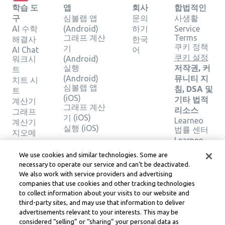
학습 도
앱
회사
합법적인
구
심볼랩 앱
문의
사생활
AI 수학
(Android)
하기
Service
그래프 계산
Terms
해결사
한국
쿠키 정책
기
AI Chat
어
쿠키 설정
워크시
(Android)
실행
저작권, 커
트
(Android)
뮤니티 지
치트 시
심볼랩 앱
침, DSA 및
트
(iOS)
기타 법적
계산기
그래프 계산
리소스
그래프
기 (iOS)
Learneo
계산기
실행 (iOS)
법률 센터
지오메
Learneo
트리 계
서비스 약
산기
We use cookies and similar technologies. Some are
관
솔루션
necessary to operate our service and can’t be deactivated.
확인
We also work with service providers and advertising
companies that use cookies and other tracking technologies
to collect information about your visits to our website and
Symbolab, a Learneo, Inc. business
third-party sites, and may use that information to deliver
© Learneo, Inc. 2024
advertisements relevant to your interests. This may be
considered “selling” or “sharing” your personal data as