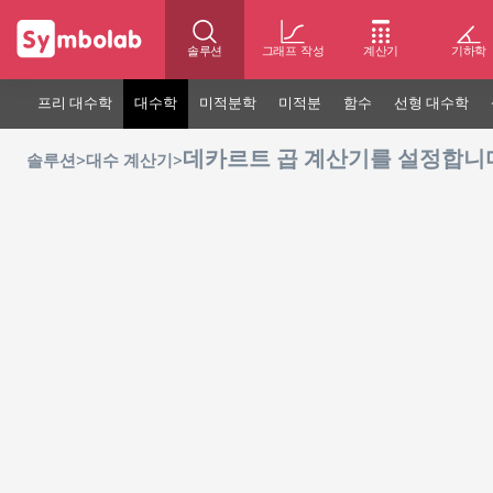
솔루션
그래프 작성
계산기
기하학
프리 대수학
대수학
미적분학
미적분
함수
선형 대수학
데카르트 곱 계산기를 설정합니
>
>
솔루션
대수 계산기