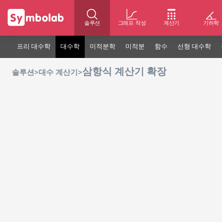
솔루션
그래프 작성
계산기
기하학
프리 대수학
대수학
미적분학
미적분
함수
선형 대수학
삼항식 계산기 확장
>
>
솔루션
대수 계산기