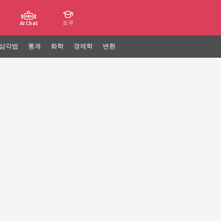
도구
AI Chat
삼각법
통계
화학
경제학
변환