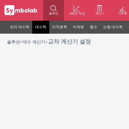
솔루션
그래프 작성
계산기
기하학
프리 대수학
대수학
미적분학
미적분
함수
선형 대수학
교차 계산기 설정
>
>
솔루션
대수 계산기