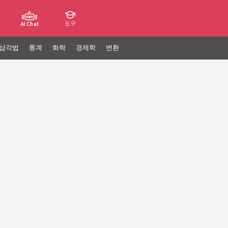
도구
AI Chat
삼각법
통계
화학
경제학
변환