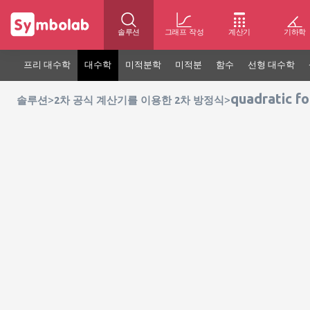
솔루션
그래프 작성
계산기
기하학
프리 대수학
대수학
미적분학
미적분
함수
선형 대수학
quadratic f
>
>
솔루션
2차 공식 계산기를 이용한 2차 방정식