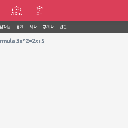
도구
AI Chat
삼각법
통계
화학
경제학
변환
ormula 3x^2=2x+5