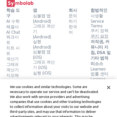
학습 도
앱
회사
합법적인
구
심볼랩 앱
문의
사생활
AI 수학
(Android)
하기
Service
그래프 계산
Terms
해결사
한국
쿠키 정책
기
AI Chat
어
쿠키 설정
워크시
(Android)
실행
저작권, 커
트
(Android)
뮤니티 지
치트 시
심볼랩 앱
침, DSA 및
트
(iOS)
기타 법적
계산기
그래프 계산
리소스
그래프
기 (iOS)
Learneo
계산기
실행 (iOS)
법률 센터
지오메
Learneo
트리 계
서비스 약
산기
We use cookies and similar technologies. Some are
관
솔루션
necessary to operate our service and can’t be deactivated.
확인
We also work with service providers and advertising
companies that use cookies and other tracking technologies
to collect information about your visits to our website and
Symbolab, a Learneo, Inc. business
third-party sites, and may use that information to deliver
© Learneo, Inc. 2024
advertisements relevant to your interests. This may be