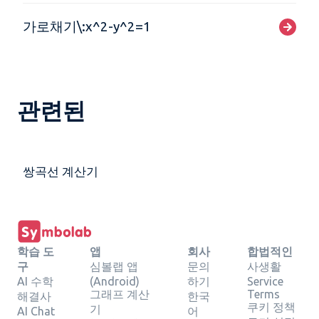
가로채기\:x^2-y^2=1
관련된
쌍곡선 계산기
학습 도
앱
회사
합법적인
구
심볼랩 앱
문의
사생활
AI 수학
(Android)
하기
Service
그래프 계산
Terms
해결사
한국
쿠키 정책
기
AI Chat
어