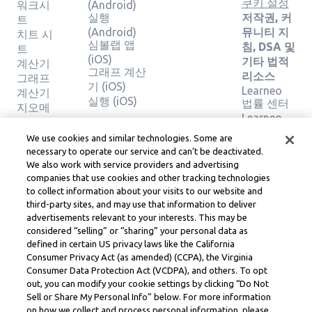
쿠키 설정
워크시
(Android)
실행
저작권, 커
트
(Android)
뮤니티 지
치트 시
심볼랩 앱
침, DSA 및
트
(iOS)
기타 법적
계산기
그래프 계산
리소스
그래프
기 (iOS)
Learneo
계산기
실행 (iOS)
법률 센터
지오메
Learneo
트리 계
서비스 약
산기
We use cookies and similar technologies. Some are
관
솔루션
necessary to operate our service and can’t be deactivated.
확인
We also work with service providers and advertising
companies that use cookies and other tracking technologies
to collect information about your visits to our website and
Symbolab, a Learneo, Inc. business
third-party sites, and may use that information to deliver
© Learneo, Inc. 2024
advertisements relevant to your interests. This may be
considered “selling” or “sharing” your personal data as
defined in certain US privacy laws like the California
Consumer Privacy Act (as amended) (CCPA), the Virginia
Consumer Data Protection Act (VCDPA), and others. To opt
out, you can modify your cookie settings by clicking “Do Not
Sell or Share My Personal Info” below. For more information
on how we collect and process personal information, please