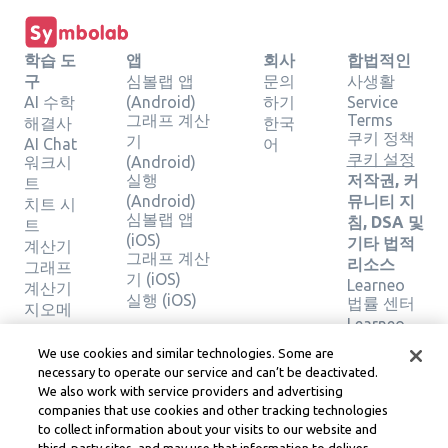
학습 도
앱
회사
합법적인
구
심볼랩 앱
문의
사생활
AI 수학
(Android)
하기
Service
그래프 계산
Terms
해결사
한국
쿠키 정책
기
AI Chat
어
쿠키 설정
워크시
(Android)
실행
저작권, 커
트
(Android)
뮤니티 지
치트 시
심볼랩 앱
침, DSA 및
트
(iOS)
기타 법적
계산기
그래프 계산
리소스
그래프
기 (iOS)
Learneo
계산기
실행 (iOS)
법률 센터
지오메
Learneo
트리 계
서비스 약
산기
We use cookies and similar technologies. Some are
관
솔루션
necessary to operate our service and can’t be deactivated.
확인
We also work with service providers and advertising
companies that use cookies and other tracking technologies
to collect information about your visits to our website and
Symbolab, a Learneo, Inc. business