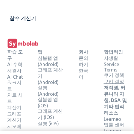
함수 계산기
학습 도
앱
회사
합법적인
구
심볼랩 앱
문의
사생활
AI 수학
(Android)
하기
Service
그래프 계산
Terms
해결사
한국
쿠키 정책
기
AI Chat
어
쿠키 설정
워크시
(Android)
실행
저작권, 커
트
(Android)
뮤니티 지
치트 시
심볼랩 앱
침, DSA 및
트
(iOS)
기타 법적
계산기
그래프 계산
리소스
그래프
기 (iOS)
Learneo
계산기
실행 (iOS)
법률 센터
지오메
Learneo
트리 계