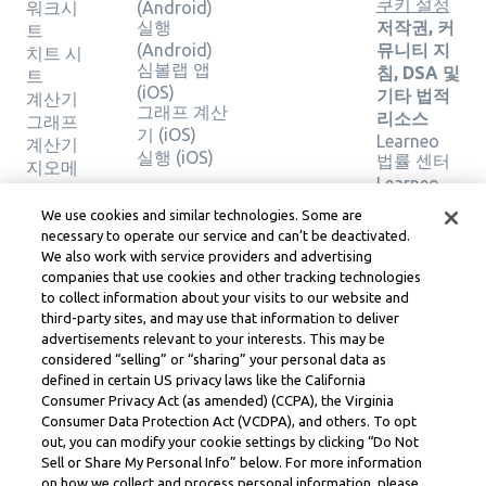
쿠키 설정
워크시
(Android)
실행
저작권, 커
트
(Android)
뮤니티 지
치트 시
심볼랩 앱
침, DSA 및
트
(iOS)
기타 법적
계산기
그래프 계산
리소스
그래프
기 (iOS)
Learneo
계산기
실행 (iOS)
법률 센터
지오메
Learneo
트리 계
서비스 약
산기
We use cookies and similar technologies. Some are
관
솔루션
necessary to operate our service and can’t be deactivated.
확인
We also work with service providers and advertising
companies that use cookies and other tracking technologies
to collect information about your visits to our website and
Symbolab, a Learneo, Inc. business
third-party sites, and may use that information to deliver
© Learneo, Inc. 2024
advertisements relevant to your interests. This may be
considered “selling” or “sharing” your personal data as
defined in certain US privacy laws like the California
Consumer Privacy Act (as amended) (CCPA), the Virginia
Consumer Data Protection Act (VCDPA), and others. To opt
out, you can modify your cookie settings by clicking “Do Not
Sell or Share My Personal Info” below. For more information
on how we collect and process personal information, please