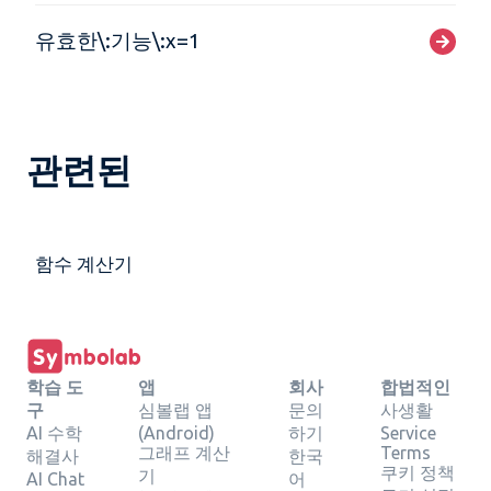
유효한\:기능\:x=1
관련된
함수 계산기
학습 도
앱
회사
합법적인
구
심볼랩 앱
문의
사생활
AI 수학
(Android)
하기
Service
그래프 계산
Terms
해결사
한국
쿠키 정책
기
AI Chat
어