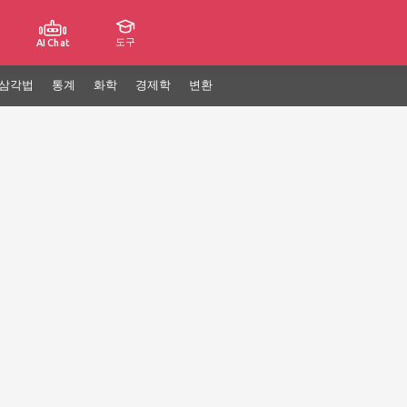
도구
AI Chat
삼각법
통계
화학
경제학
변환