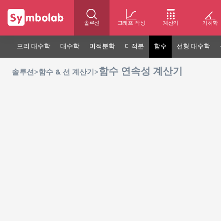
솔루션
그래프 작성
계산기
기하학
프리 대수학
대수학
미적분학
미적분
함수
선형 대수학
함수 연속성 계산기
>
>
솔루션
함수 & 선 계산기