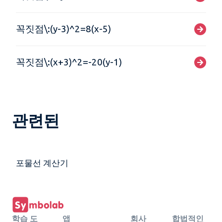
꼭짓점\:(y-3)^2=8(x-5)
꼭짓점\:(x+3)^2=-20(y-1)
관련된
포물선 계산기
학습 도
앱
회사
합법적인