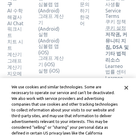
구
심볼랩 앱
문의
사생활
AI 수학
(Android)
하기
Service
그래프 계산
Terms
해결사
한국
쿠키 정책
기
AI Chat
어
쿠키 설정
워크시
(Android)
실행
저작권, 커
트
(Android)
뮤니티 지
치트 시
심볼랩 앱
침, DSA 및
트
(iOS)
기타 법적
계산기
그래프 계산
리소스
그래프
기 (iOS)
Learneo
계산기
실행 (iOS)
법률 센터
지오메
Learneo
트리 계
서비스 약
산기
We use cookies and similar technologies. Some are
관
솔루션
necessary to operate our service and can’t be deactivated.
확인
We also work with service providers and advertising
companies that use cookies and other tracking technologies
to collect information about your visits to our website and
Symbolab, a Learneo, Inc. business
third-party sites, and may use that information to deliver
© Learneo, Inc. 2024
advertisements relevant to your interests. This may be
considered “selling” or “sharing” your personal data as
defined in certain US privacy laws like the California