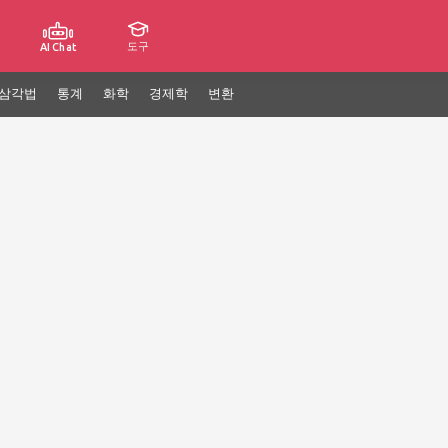
도구
AI Chat
삼각법
통계
화학
경제학
변환