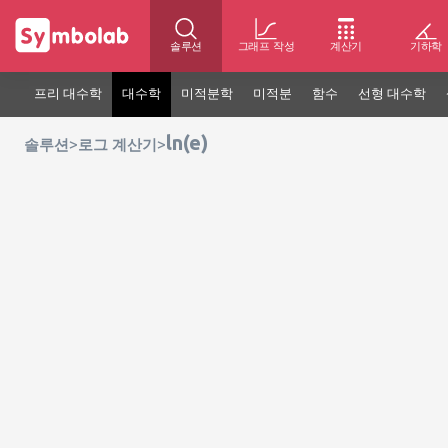
솔루션
그래프 작성
계산기
기하학
프리 대수학
대수학
미적분학
미적분
함수
선형 대수학
ln(e)
>
>
솔루션
로그 계산기